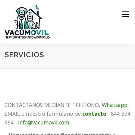
Saltar
al
Menú
contenido
SERVICIOS
INICIO
SERVICIOS
TARIFAS
CONTACTO
RESERVA DE CITAS
PELUQUERÍA CANINA
LEGAL
CONTÁCTANOS MEDIANTE TELÉFONO,
Whatsapp
,
EMAIL o nuestro formulario de
contacto
644 394
684
info@vacumovil.com